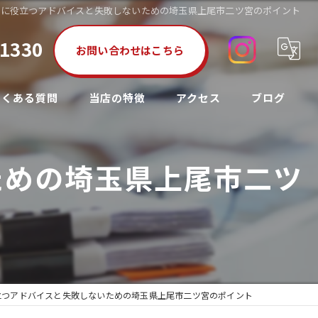
びに役立つアドバイスと失敗しないための埼玉県上尾市二ツ宮のポイント
-1330
お問い合わせはこちら
よくある質問
当店の特徴
アクセス
ブログ
高価買取
コラム
ための埼玉県上尾市二ツ
下取り
国産車
即日
出張
立つアドバイスと失敗しないための埼玉県上尾市二ツ宮のポイント