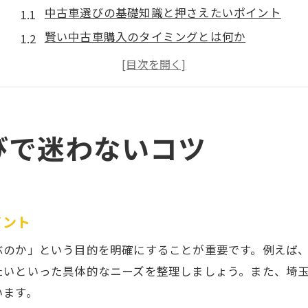
中古車選びの基礎知識と押さえたいポイント
賢い中古車購入のタイミングとは何か
中古車の状態を見極めるチェック方法
信頼できる中古車店の特徴を把握する
中古車購入時に役立つ口コミの活用法
上尾市二ツ宮で安心できる中古車探し
びで迷わないコツ
上尾市二ツ宮の中古車店の強みを知る
地域密着型中古車店のメリットとは
中古車探しで重視したい接客の丁寧さ
イント
安心して中古車を選ぶための比較方法
ぶのか」という目的を明確にすることが重要です。例えば
中古車購入時に確認するべき保証内容
たいといった具体的なニーズを整理しましょう。また、埼
地域密着ならではの中古車購入ポイント
います。
地域密着中古車店の選び方と注意点