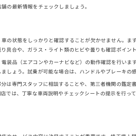
店舗の最新情報をチェックしましょう。
中古車購入時に比較すべき項目を整理
接客重視で選ぶ中古車店の選定基準
口コミ評価が高い中古車店の特徴紹介
、車の状態をしっかりと確認することが欠かせません。ま
納得の中古車購入を叶えるための具体策
残り具合や、ガラス・ライト類のヒビや曇りも確認ポイン
納得できる中古車購入のための事前準備
、電装品（エアコンやカーナビなど）の動作確認を行いま
中古車選びで損しない交渉ポイント
しましょう。試乗が可能な場合は、ハンドルやブレーキの
購入後も安心できる中古車店選び方
部分は専門スタッフに相談することや、第三者機関の鑑定
中古車購入時のチェックリスト活用法
門店では、丁寧な車両説明やチェックシートの提示を行っ
中古車店との信頼関係を築くコミュニケーション