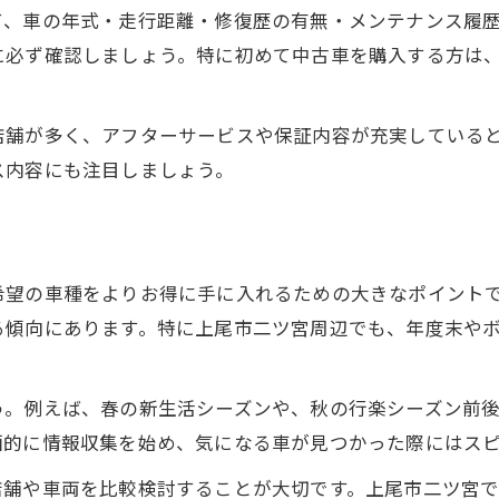
て、車の年式・走行距離・修復歴の有無・メンテナンス履
中古車購入で得られる地域サービス例
に必ず確認しましょう。特に初めて中古車を購入する方は
地域密着店ならではのアフターケアとは
中古車選びで活用したい地元口コミ情報
店舗が多く、アフターサービスや保証内容が充実している
店舗ごとの得意な中古車種を知るコツ
ス内容にも注目しましょう。
中古車を失敗なく選ぶための実体験共有
中古車購入で後悔しないための体験談
中古車選びで役立つリアルな口コミ紹介
希望の車種をよりお得に手に入れるための大きなポイント
店舗比較で明らかになった違いを解説
る傾向にあります。特に上尾市二ツ宮周辺でも、年度末や
実際の中古車購入で注意したポイント
中古車購入時のトラブル事例と対策方法
う。例えば、春の新生活シーズンや、秋の行楽シーズン前
二ツ宮周辺で注目される中古車選びの秘訣
画的に情報収集を始め、気になる車が見つかった際にはス
二ツ宮周辺の中古車市場の特徴を解説
店舗や車両を比較検討することが大切です。上尾市二ツ宮
中古車選びで重視されるポイントとは