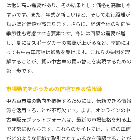
は常に高い需要があり、その結果として価格も高騰しや
中古車選びで重視すべきスペック
すいです。また、年式が新しいほど、そして走行距離が
保証付き中古車の選び方
短いほど価値が高まります。さらに、経済全体の動向や
購入後のメンテナンスを考慮する
季節性も考慮すべき要素です。冬には四駆の需要が増
市場価格と車両の価値を見極める
し、夏にはスポーツカーの需要が上がるなど、季節によ
買い替えの際の契約内容を確認する
っても中古車市場は影響を受けます。これらの要因を理
解することが、賢い中古車の買い替えを実現するための
中古車買い替え時に見逃せない市場動向とその
第一歩です。
理由
中古車市場の最新ニュースをチェック
市場動向を追うための信頼できる情報源
経済状況と中古車価格の関係
中古車市場の動向を把握するためには、信頼できる情報
消費者意識の変化と車の需要
源を活用することが不可欠です。まず、オンラインの中
新車市場の動向が中古車に与える影響
古車販売プラットフォームは、最新の市場価格を知る上
輸入車市場のトレンドを知る
で非常に役立ちます。これらのサイトでは、同様の車両
中古車市場でのエコカーの需要増について
がどのような価格で取引されているかを確認することが