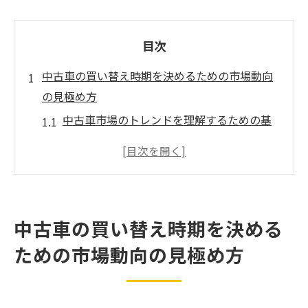
目次
中古車の買い替え時期を決めるための市場動向
の見極め方
中古車市場のトレンドを理解するための基
本知識
需要と供給のバランスを把握する方法
中古車価格に影響を与える要因とは？
市場動向を追うための信頼できる情報源
中古車の買い替え時期を決める
中古車購入に有利なタイミングを見つける
ための市場動向の見極め方
異なる地域の市場動向を比較するポイント
中古車の状態を把握して賢い買い替えを実現す
る方法