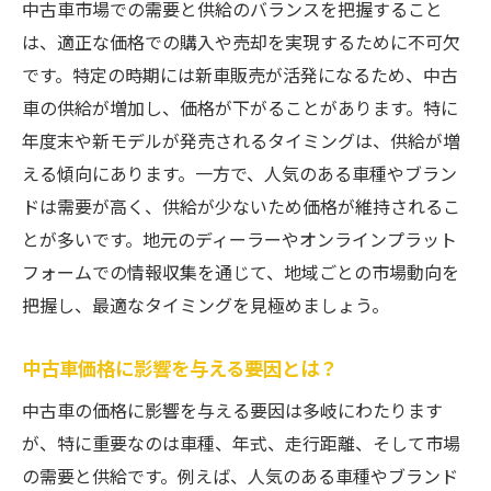
需給バランスに応じた価格交渉のポイント
中古車市場での需要と供給のバランスを把握すること
は、適正な価格での購入や売却を実現するために不可欠
オフシーズンを利用した賢い買い替え
です。特定の時期には新車販売が活発になるため、中古
季節特有の車種人気と価格への影響
車の供給が増加し、価格が下がることがあります。特に
スムーズな中古車買い替えのための手続き準備
年度末や新モデルが発売されるタイミングは、供給が増
とは
える傾向にあります。一方で、人気のある車種やブラン
必要な書類を事前に揃える方法
ドは需要が高く、供給が少ないため価格が維持されるこ
売却から購入までの流れを把握する
とが多いです。地元のディーラーやオンラインプラット
下取りと買取の違いと選び方
フォームでの情報収集を通じて、地域ごとの市場動向を
手続きでトラブルを避けるためのポイント
把握し、最適なタイミングを見極めましょう。
ディーラーとの交渉で気をつけること
中古車価格に影響を与える要因とは？
ローンや保険の見直し方
中古車の価格に影響を与える要因は多岐にわたります
中古車買い替えを成功させるためのポイントと
が、特に重要なのは車種、年式、走行距離、そして市場
注意点
の需要と供給です。例えば、人気のある車種やブランド
予算設定と計画的な資金管理