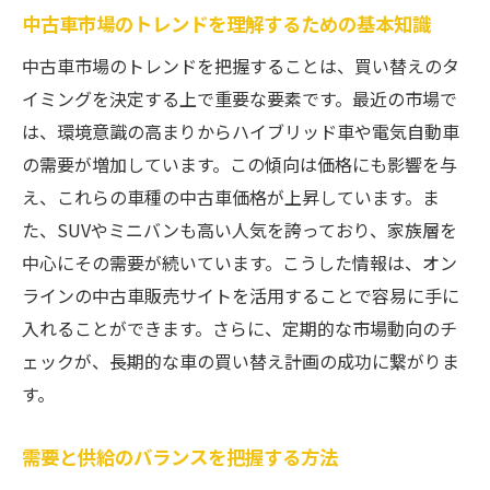
中古車市場のトレンドを理解するための基本知識
車両履歴の確認が必要な理由
中古車の品質を見極めるためのチェックポ
中古車市場のトレンドを把握することは、買い替えのタ
イント
イミングを決定する上で重要な要素です。最近の市場で
は、環境意識の高まりからハイブリッド車や電気自動車
試乗で見逃してはいけない重要なチェック
の需要が増加しています。この傾向は価格にも影響を与
中古車ディーラーからの信頼性ある情報の
え、これらの車種の中古車価格が上昇しています。ま
入手方法
た、SUVやミニバンも高い人気を誇っており、家族層を
第三者機関による車両検査の活用
中心にその需要が続いています。こうした情報は、オン
整備記録を確認する際の注意点
ラインの中古車販売サイトを活用することで容易に手に
季節による中古車価格変動を活用してお得に買
入れることができます。さらに、定期的な市場動向のチ
い替える秘訣
ェックが、長期的な車の買い替え計画の成功に繋がりま
季節ごとの価格変動パターンを知る
す。
夏と冬の中古車市場の特徴
需要と供給のバランスを把握する方法
セール時期を狙った購入戦略