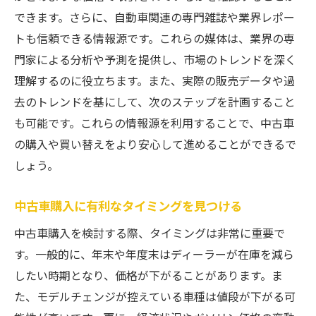
中古車買い替えのタイミングを逃さないための
できます。さらに、自動車関連の専門雑誌や業界レポー
チェックリスト
トも信頼できる情報源です。これらの媒体は、業界の専
購入前に確認すべき重要項目
門家による分析や予測を提供し、市場のトレンドを深く
理解するのに役立ちます。また、実際の販売データや過
定期点検とメンテナンスの記録を整理
去のトレンドを基にして、次のステップを計画すること
市場調査と情報収集のタイミング
も可能です。これらの情報源を利用することで、中古車
契約前に確認するべき書類一覧
の購入や買い替えをより安心して進めることができるで
購入候補車両の試乗スケジュール
しょう。
購入後のアフターケアプランを立てる
中古車買い替えで得するための賢い選び方と交
中古車購入に有利なタイミングを見つける
渉術
中古車購入を検討する際、タイミングは非常に重要で
予算に合わせた車種選びのコツ
す。一般的に、年末や年度末はディーラーが在庫を減ら
ディーラーとの価格交渉で重視すべきポイ
したい時期となり、価格が下がることがあります。ま
ント
た、モデルチェンジが控えている車種は値段が下がる可
下取り価格を最大化するための準備